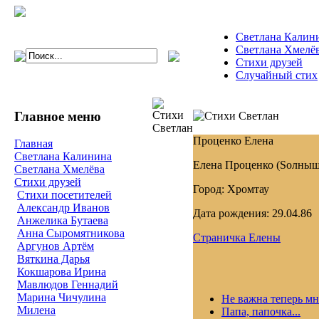
Светлана Калин
Светлана Хмелё
Стихи друзей
Случайный стих
Главное меню
Проценко Елена
Главная
Светлана Калинина
Елена Проценко (Sолныш
Светлана Хмелёва
Стихи друзей
Город: Хромтау
Стихи посетителей
Александр Иванов
Дата рождения: 29.04.86
Анжелика Бутаева
Анна Сыромятникова
Страничка Елены
Аргунов Артём
Вяткина Дарья
Кокшарова Ирина
Мавлюдов Геннадий
Марина Чичулина
Не важна теперь мне
Милена
Папа, папочка...