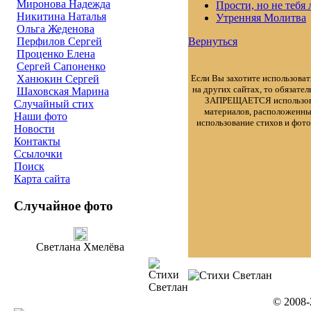
Миронова Надежда
Прости, но не тебя
Никитина Наталья
Утренняя Молитва
Ольга Жеденова
Вернуться
Перфилов Сергей
Проценко Елена
Сергей Сапоненко
Если Вы захотите использоват
Ханюкин Сергей
на других сайтах, то обязате
Шаховская Марина
ЗАПРЕЩАЕТСЯ использован
Случайный стих
материалов, расположенн
Наши фото
использование стихов и фот
Новости
Контакты
Ссылочки
Поиск
Карта сайта
Случайное фото
Светлана Хмелёва
© 2008