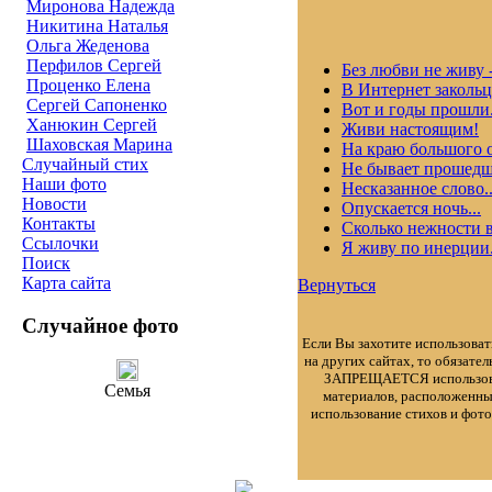
Миронова Надежда
Никитина Наталья
Ольга Жеденова
Перфилов Сергей
Без любви не живу 
Проценко Елена
В Интернет закольц
Сергей Сапоненко
Вот и годы прошли.
Ханюкин Сергей
Живи настоящим!
Шаховская Марина
На краю большого о
Случайный стих
Не бывает прошедше
Наши фото
Несказанное слово..
Новости
Опускается ночь...
Контакты
Сколько нежности в 
Ссылочки
Я живу по инерции.
Поиск
Карта сайта
Вернуться
Случайное фото
Если Вы захотите использоват
на других сайтах, то обязате
ЗАПРЕЩАЕТСЯ использован
Семья
материалов, расположенн
использование стихов и фот