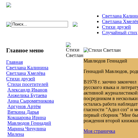
Светлана Калин
Светлана Хмелё
Стихи друзей
Случайный стих
Главное меню
Мавлюдов Геннадий
Главная
Светлана Калинина
Геннадий Мавлюдов, роди
Светлана Хмелёва
Стихи друзей
В1978 г. заочно закончил
Стихи посетителей
русского языка и литера
Александр Иванов
активной журналистикой
Анжелика Бутаева
посредником в нескольки
Анна Сыромятникова
осталась работа наблюд
Аргунов Артём
гласности "Адил соз" и м
Вяткина Дарья
первый сборник "Мне бы 
Кокшарова Ирина
рождения второй книжки 
Мавлюдов Геннадий
Марина Чичулина
Моя страничка
Милена